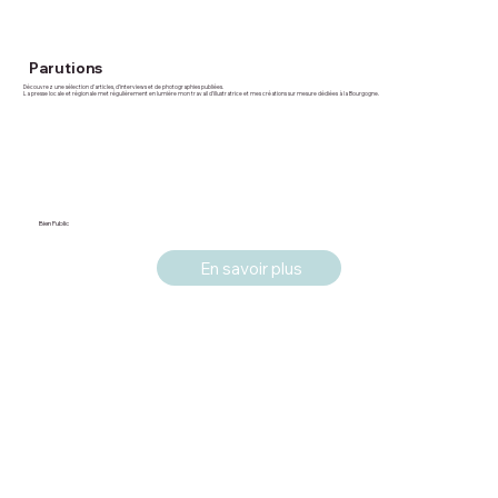
Parutions
Découvrez une sélection d’articles, d’interviews et de photographies publiées.
La presse locale et régionale met régulièrement en lumière mon travail d’illustratrice et mes créations sur mesure dédiées à la Bourgogne.
Bien Public
En savoir plus