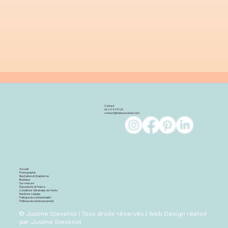
Contact
06 42 47 57 69
contact@hellostevenot.com
Accueil
Photographie
Illustration & Graphisme
Boutique
Sur-mesure
Expositions & Presse
Conditions Générales de Vente
Mentions Légales
Politique de confidentialité
Politique de remboursement
© Justine Stevenot | Tous droits réservés | Web Design réalisé
par Justine Stevenot