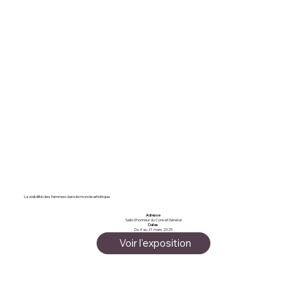
La visibilité des femmes dans le monde artistique
Adresse
Salle d'honneur du Conseil Général
Dates
Du 4 au 21 mars 2025
Voir l'exposition