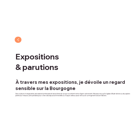
Expositions
& parutions
À travers mes expositions, je dévoile un regard
sensible sur la Bourgogne
Ses couleurs changeantes, ses saisons lumineuses et ses scènes de vie qui racontent notre région autrement. Mes œuvres, qu’il s’agisse d’illustrations ou de papiers
peints sur mesure, sont pensées pour créer des espaces immersifs où chaque visiteur peut retrouver un fragment de son histoire.