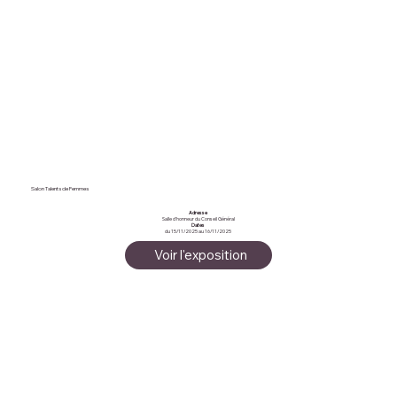
Salon Talents de Femmes
Adresse
Salle d'honneur du Conseil Général
Dates
du 15/11/2025 au 16/11/2025
Voir l'exposition