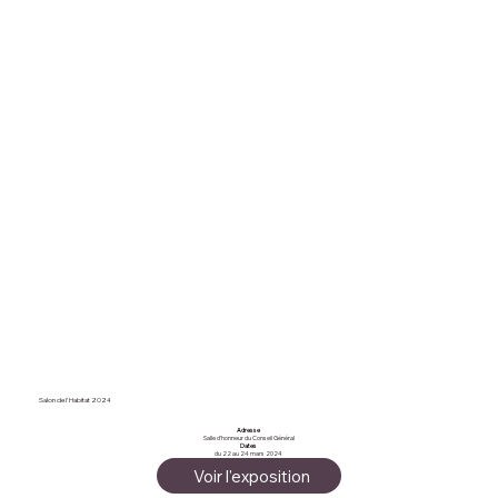
Salon de l'Habitat 2024
Adresse
Salle d'honneur du Conseil Général
Dates
du 22 au 24 mars 2024
Voir l'exposition