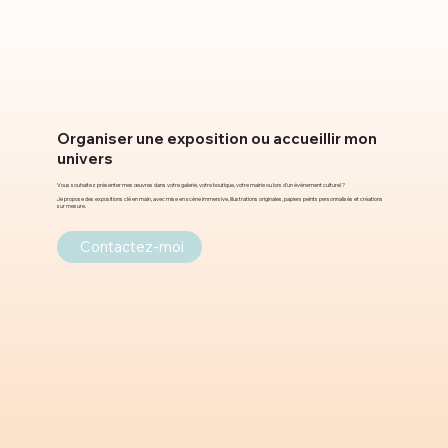
Organiser une exposition ou accueillir mon
univers
Vous souhaitez présenter mes œuvres dans votre galerie, votre boutique, votre mairie ou lors d’un événement culturel ?
Je propose des expositions clé en main, avec mise en scène immersive, illustrations originales, papiers peints personnalisés et créations
sur mesure.
Contactez-moi