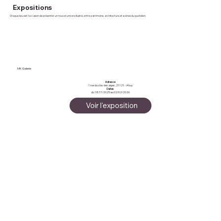
Expositions
Chaque lieu est l’occasion de présenter un nouvel univers illustré, entre patrimoine, architecture et scènes du quotidien.
MK Galerie
Adresse
1 rue du clos des aiges, 21121 - Ahuy
Dates
du 18/11/2025 au 02/02/2026
Voir l'exposition