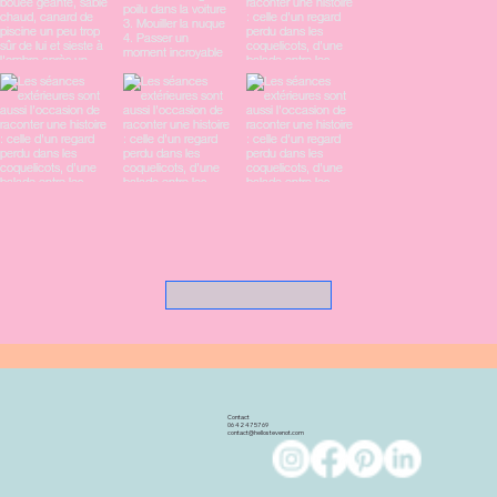
Contact
06 42 47 57 69
contact@hellostevenot.com