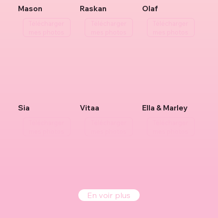
Mason
Raskan
Olaf
Télécharger
Télécharger
Télécharger
mes photos
mes photos
mes photos
Sia
Vitaa
Ella & Marley
Télécharger
Télécharger
Télécharger
mes photos
mes photos
mes photos
En voir plus