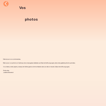
Vos
photos
Merci pour vos commandes,
Retrouvez vos photos d'animaux de compagnie, réalisées sur Dijon et la Bourgogne, dans des galeries photos privées.
Vos chiens, chats, lapins, oiseaux et même geckos immortalisés dans un décor studio à Dijon et en Bourgogne.
À très vite,
Justine Stevenot