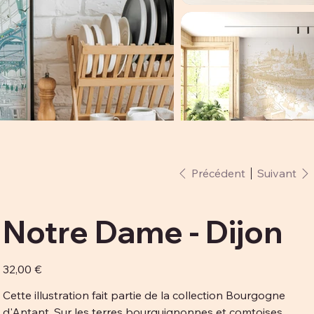
Précédent
Suivant
Notre Dame - Dijon
Prix
32,00 €
Cette illustration fait partie de la collection Bourgogne
d'Antant. Sur les terres bourguignonnes et comtoises,